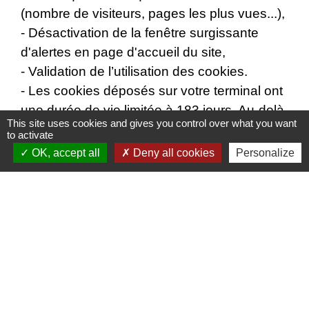
(nombre de visiteurs, pages les plus vues...),
- Désactivation de la fenêtre surgissante
d'alertes en page d'accueil du site,
- Validation de l’utilisation des cookies.
- Les cookies déposés sur votre terminal ont
une durée de vie limitée à 183 jours. Au-delà
This site uses cookies and gives you control over what you want
de ce délai, ils sont automatiquement
to activate
supprimés.
OK, accept all
Deny all cookies
Personalize
La Structure n'utilise en aucun cas les
données récupérées par les cookies pour les
réutiliser à des fins commerciales ou de
revente d'informations privées.
Vous pouvez choisir de désactiver les
cookies dans votre navigateur en vous
basant sur les documentations ci-dessous (à