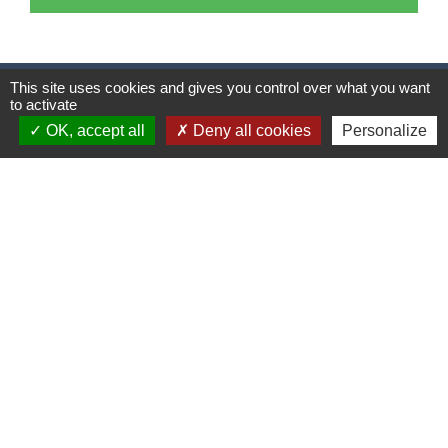
This site uses cookies and gives you control over what you want
Contacts
to activate
OK, accept all
Deny all cookies
Personalize
Mairie de Cormeray
1, RUE DE LA BUISSONNIERE
41120 Cormeray - FRANCE
+33 2 54 44 26 19
Contact par formulaire
Ouverture de la Mairie au Public :
Lundi, Mardi, Jeudi 14h00 à 18h00 / Vendredi
15h00 à 17h00
Samedi 10h00 à 12h00 / Fermée le mercredi