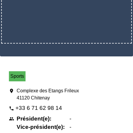
Sports
location_on
Complexe des Etangs Frileux
41120 Chitenay
+33 6 71 62 98 14
phone
Président(e):
-
people
Vice-président(e):
-