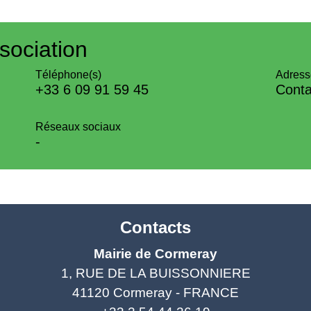
sociation
Téléphone(s)
Adress
+33 6 09 91 59 45
Conta
Réseaux sociaux
-
Contacts
Mairie de Cormeray
1, RUE DE LA BUISSONNIERE
41120 Cormeray - FRANCE