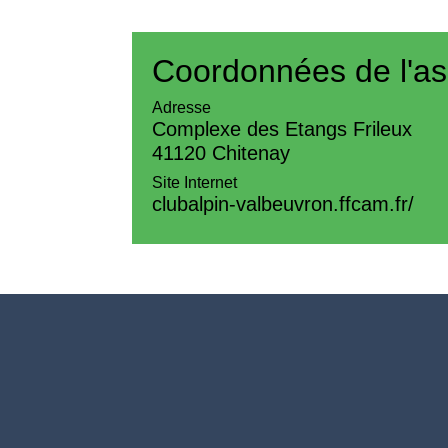
Coordonnées de l'as
Adresse
Complexe des Etangs Frileux
41120 Chitenay
Site Internet
clubalpin-valbeuvron.ffcam.fr/