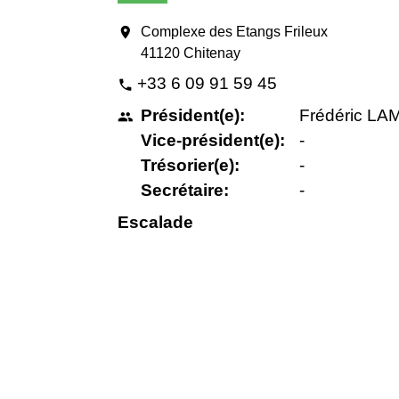
location_on
Complexe des Etangs Frileux
41120 Chitenay
+33 6 09 91 59 45
phone
Président(e):
Frédéric LA
people
Vice-président(e):
-
Trésorier(e):
-
Secrétaire:
-
Escalade