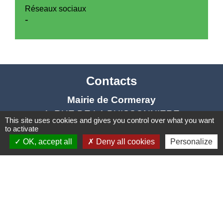
Réseaux sociaux
-
Contacts
Mairie de Cormeray
1, RUE DE LA BUISSONNIERE
This site uses cookies and gives you control over what you want
41120 Cormeray - FRANCE
to activate
+33 2 54 44 26 19
OK, accept all
Deny all cookies
Personalize
Contact par formulaire
Ouverture de la Mairie au Public :
Lundi, Mardi, Jeudi 14h00 à 18h00 / Vendredi
15h00 à 17h00