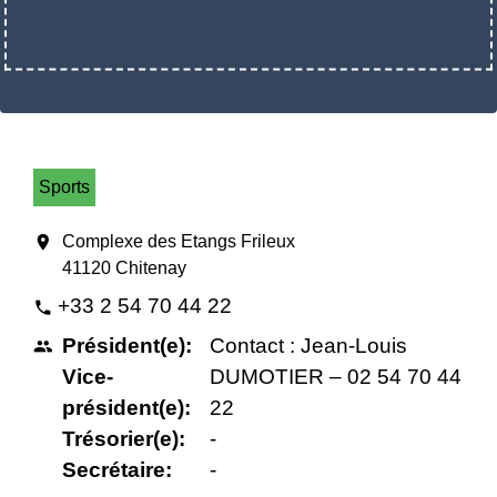
Sports
location_on
Complexe des Etangs Frileux
41120 Chitenay
+33 2 54 70 44 22
phone
Président(e):
Contact : Jean-Louis
people
Vice-
DUMOTIER – 02 54 70 44
président(e):
22
Trésorier(e):
-
Secrétaire:
-