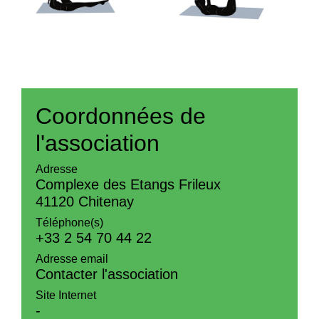
Coordonnées de
l'association
Adresse
Complexe des Etangs Frileux
41120 Chitenay
Téléphone(s)
+33 2 54 70 44 22
Adresse email
Contacter l'association
Site Internet
-