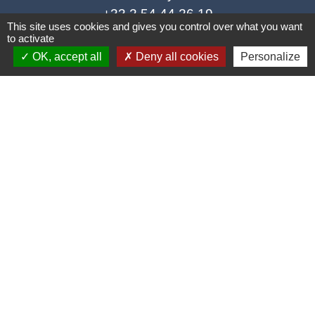
+33 2 54 44 26 19
This site uses cookies and gives you control over what you want
Contact par formulaire
to activate
OK, accept all
Deny all cookies
Personalize
Ouverture de la Mairie au Public :
Lundi, Mardi, Jeudi 14h00 à 18h00 / Vendredi
15h00 à 17h00
Samedi 10h00 à 12h00 / Fermée le mercredi
Mentions légales
-
Politique de confidentialité
-
Accessibilité
-
Plan du site
-
Gestion des cookies