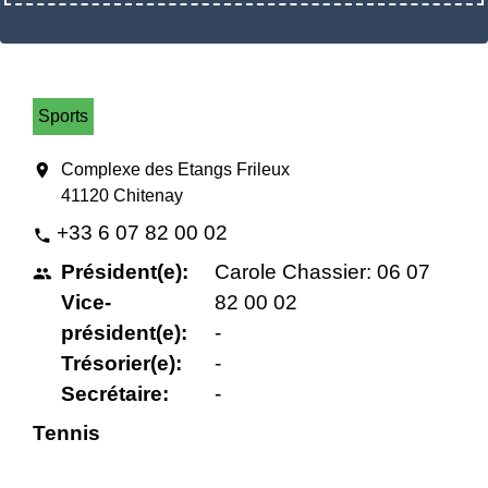
Sports
location_on
Complexe des Etangs Frileux
41120 Chitenay
+33 6 07 82 00 02
phone
Président(e):
Carole Chassier: 06 07
people
Vice-
82 00 02
président(e):
-
Trésorier(e):
-
Secrétaire:
-
Tennis