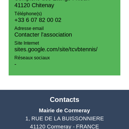
41120 Chitenay
Téléphone(s)
+33 6 07 82 00 02
Adresse email
Contacter l'association
Site Internet
sites.google.com/site/tcvbtennis/
Réseaux sociaux
-
Contacts
Mairie de Cormeray
1, RUE DE LA BUISSONNIERE
41120 Cormeray - FRANCE