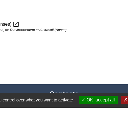
open_in_new
(Anses)
on, de l'environnement et du travail (Anses)
Contacts
 control over what you want to activate
OK, accept all
Mairie de Cormeray
1, RUE DE LA BUISSONNIERE
41120 Cormeray - FRANCE