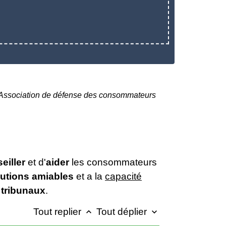
Association de défense des consommateurs
eiller
et d'
aider
les consommateurs
lutions amiables
et a la
capacité
 tribunaux
.
Tout replier
Tout déplier
keyboard_arrow_up
keyboard_arrow_down