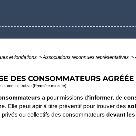
ques et fondations
>
Associations reconnues représentatives
>
NSE DES CONSOMMATEURS AGRÉÉE
le et administrative (Première ministre)
 consommateurs
a pour missions d'
informer
, de
cons
nne
. Elle peut agir à titre préventif pour trouver des
so
s
privés ou collectifs des consommateurs
devant les