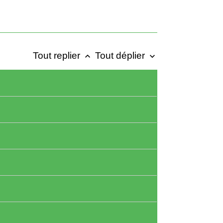
Tout replier
Tout déplier
keyboard_arrow_up
keyboard_arrow_down