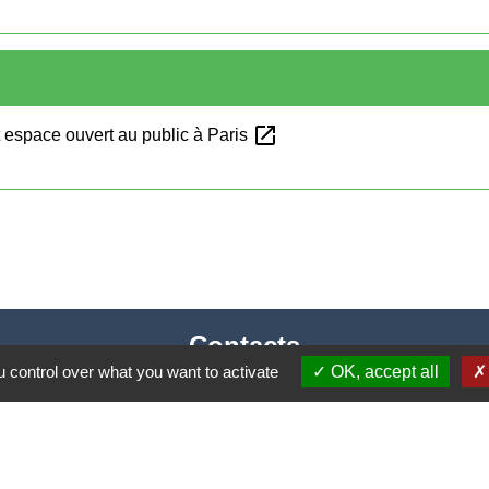
open_in_new
t espace ouvert au public à Paris
Contacts
 control over what you want to activate
OK, accept all
Mairie de Cormeray
1, RUE DE LA BUISSONNIERE
41120 Cormeray - FRANCE
+33 2 54 44 26 19