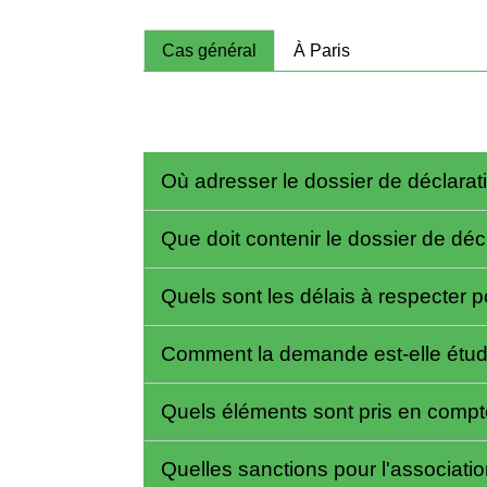
Cas général
À Paris
Où adresser le dossier de déclarat
Que doit contenir le dossier de déc
Quels sont les délais à respecter po
Comment la demande est-elle étu
Quels éléments sont pris en compte
Quelles sanctions pour l'associati