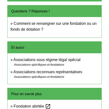
Questions ? Réponses !
Comment se renseigner sur une fondation ou un
fonds de dotation ?
Et aussi
Associations sous régime légal spécial
Associations spécifiques et fondations
Associations reconnues représentatives
Associations spécifiques et fondations
Pour en savoir plus
open_in_new
Fondation abritée