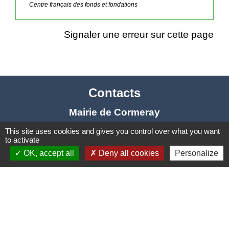
Centre français des fonds et fondations
Signaler une erreur sur cette page
Contacts
Mairie de Cormeray
1, RUE DE LA BUISSONNIERE
This site uses cookies and gives you control over what you want
to activate
41120 Cormeray - FRANCE
OK, accept all
Deny all cookies
Personalize
+33 2 54 44 26 19
Contact par formulaire
Ouverture de la Mairie au Public :
Lundi, Mardi, Jeudi 14h00 à 18h00 / Vendredi