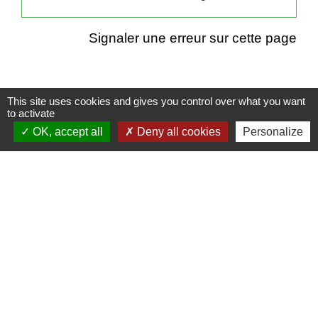
Signaler une erreur sur cette page
This site uses cookies and gives you control over what you want
to activate
Contacts
OK, accept all
Deny all cookies
Personalize
Mairie de Cormeray
1, RUE DE LA BUISSONNIERE
41120 Cormeray - FRANCE
+33 2 54 44 26 19
Contact par formulaire
Ouverture de la Mairie au Public :
Lundi, Mardi, Jeudi 14h00 à 18h00 / Vendredi
15h00 à 17h00