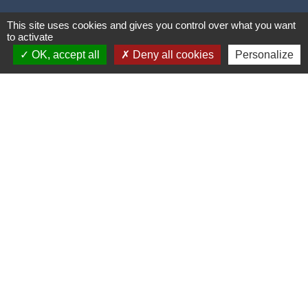
Contacts
This site uses cookies and gives you control over what you want
to activate
Mairie de Cormeray
OK, accept all
Deny all cookies
Personalize
1, RUE DE LA BUISSONNIERE
41120 Cormeray - FRANCE
+33 2 54 44 26 19
Contact par formulaire
Ouverture de la Mairie au Public :
Lundi, Mardi, Jeudi 14h00 à 18h00 / Vendredi
15h00 à 17h00
Samedi 10h00 à 12h00 / Fermée le mercredi