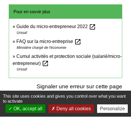
Pour en savoir plus
open_in_new
Guide du micro-entrepreneur 2022
Urssaf
open_in_new
FAQ sur la micro-entreprise
Ministère chargé de l'économie
Cumul activités et protection sociale (salarié/micro-
open_in_new
entrepreneur)
Urssaf
Signaler une erreur sur cette page
This site uses cookies and gives you control over what you want
to activate
OK, accept all
Deny all cookies
Personalize
Contacts
Mairie de Cormeray