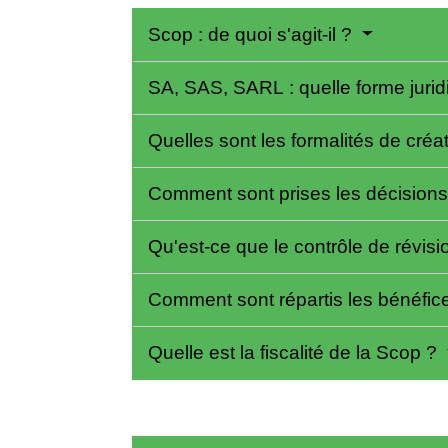
Scop : de quoi s'agit-il ?
SA, SAS, SARL : quelle forme jurid
Quelles sont les formalités de cré
Comment sont prises les décision
Qu'est-ce que le contrôle de révis
Comment sont répartis les bénéfic
Quelle est la fiscalité de la Scop ?