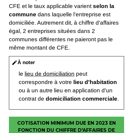
CFE et le taux applicable varient
selon la
commune
dans laquelle l'entreprise est
domiciliée. Autrement dit, à chiffre d'affaires
égal, 2 entreprises situées dans 2
communes différentes ne paieront pas le
même montant de CFE.
À noter
edit
le
lieu de domiciliation
peut
correspondre à votre
lieu d'habitation
ou à un autre lieu en application d'un
contrat de
domiciliation commerciale
.
COTISATION MINIMUM DUE EN 2023 EN
FONCTION DU CHIFFRE D'AFFAIRES DE