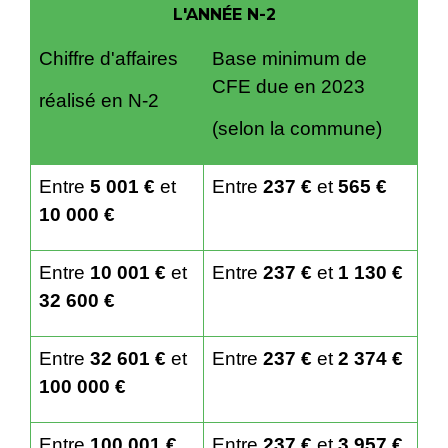
L'ANNÉE N-2
Chiffre d'affaires
Base minimum de
CFE due en 2023
réalisé en N-2
(selon la commune)
Entre
5 001 €
et
Entre
237 €
et
565 €
10 000 €
Entre
10 001 €
et
Entre
237 €
et
1 130 €
32 600 €
Entre
32 601 €
et
Entre
237 €
et
2 374 €
100 000 €
Entre
100 001 €
Entre
237 €
et
3 957 €