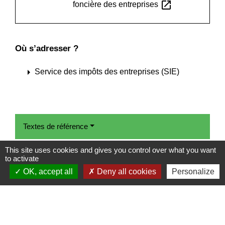
open_in_new
foncière des entreprises
Où s’adresser ?
arrow_right
Service des impôts des entreprises (SIE)
Textes de référence
This site uses cookies and gives you control over what you want
to activate
Services en ligne et formulaires
OK, accept all
Deny all cookies
Personalize
Questions ? Réponses !
Un micro-entrepreneur est-il soumis à la cotisation