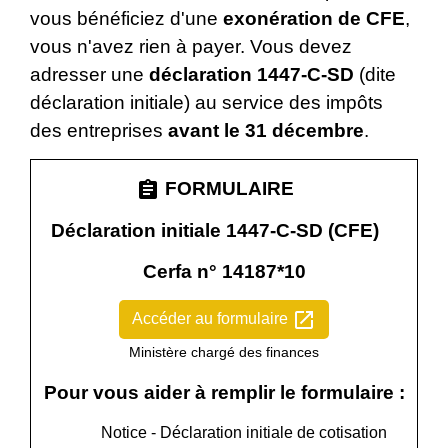
vous bénéficiez d'une
exonération de CFE
,
vous n'avez rien à payer. Vous devez
adresser une
déclaration 1447-C-SD
(dite
déclaration initiale) au service des impôts
des entreprises
avant le 31 décembre
.
assignment
FORMULAIRE
Déclaration initiale 1447-C-SD (CFE)
Cerfa n° 14187*10
open_in_new
Accéder au formulaire
Ministère chargé des finances
Pour vous aider à remplir le formulaire :
Notice - Déclaration initiale de cotisation