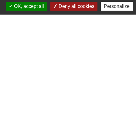
1, RUE DE LA BUISSONNIERE
OK, accept all
Deny all cookies
Personalize
41120 Cormeray - FRANCE
+33 2 54 44 26 19
Contact par formulaire
Ouverture de la Mairie au Public :
Lundi, Mardi, Jeudi 14h00 à 18h00 / Vendredi
15h00 à 17h00
Samedi 10h00 à 12h00 / Fermée le mercredi
Mentions légales
-
Politique de confidentialité
-