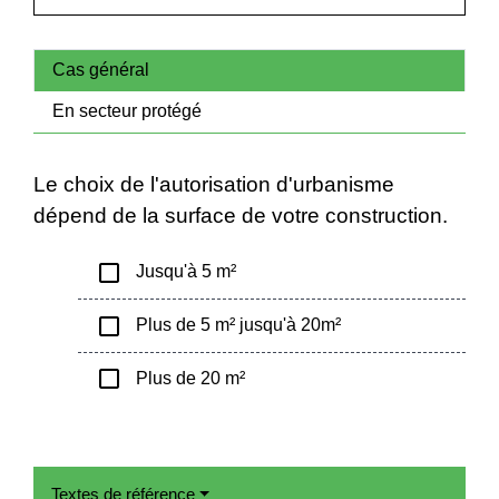
Cas général
En secteur protégé
Le choix de l'autorisation d'urbanisme
dépend de la surface de votre construction.
check_box_outline_blank
Jusqu'à 5 m²
check_box_outline_blank
Plus de 5 m² jusqu'à 20m²
check_box_outline_blank
Plus de 20 m²
Textes de référence