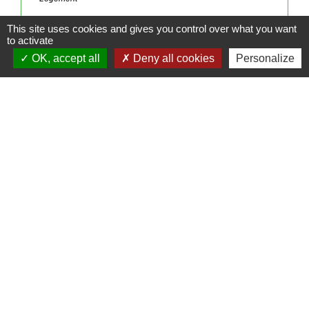
This site uses cookies and gives you control over what you want
Signaler une erreur sur cette page
to activate
OK, accept all
Deny all cookies
Personalize
Contacts
Mairie de Cormeray
1, RUE DE LA BUISSONNIERE
41120 Cormeray - FRANCE
+33 2 54 44 26 19
Contact par formulaire
Ouverture de la Mairie au Public :
Lundi, Mardi, Jeudi 14h00 à 18h00 / Vendredi
15h00 à 17h00