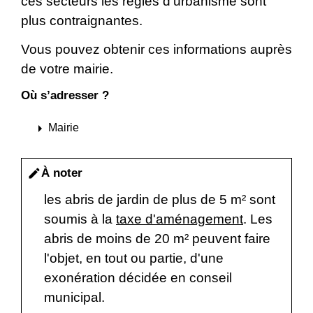
ces secteurs les règles d'urbanisme sont
plus contraignantes.
Vous pouvez obtenir ces informations auprès
de votre mairie.
Où s’adresser ?
arrow_right
Mairie
À noter
edit
les abris de jardin de plus de 5 m² sont
soumis à la
taxe d'aménagement
. Les
abris de moins de 20 m² peuvent faire
l'objet, en tout ou partie, d'une
exonération décidée en conseil
municipal.