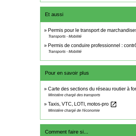
Et aussi
Permis pour le transport de marchandise
Transports - Mobilité
Permis de conduire professionnel : contr
Transports - Mobilité
Pour en savoir plus
Carte des sections du réseau routier à f
Ministère chargé des transports
open_in_new
Taxis, VTC, LOTI, motos-pro
Ministère chargé de l'économie
Comment faire si...