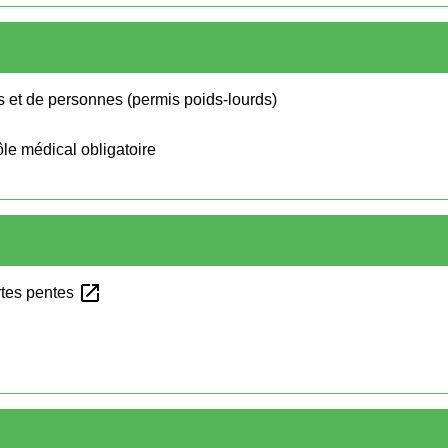
s et de personnes (permis poids-lourds)
ôle médical obligatoire
open_in_new
ortes pentes