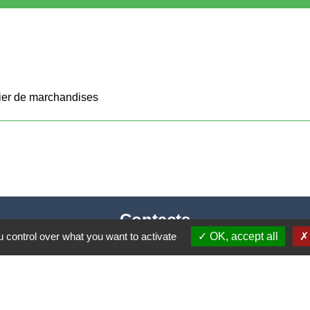
tier de marchandises
Contacts
 control over what you want to activate
OK, accept all
Mairie de Cormeray
1, RUE DE LA BUISSONNIERE
41120 Cormeray - FRANCE
+33 2 54 44 26 19