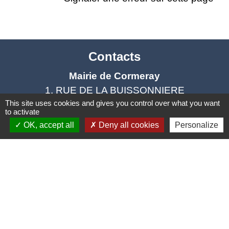
Contacts
Mairie de Cormeray
1, RUE DE LA BUISSONNIERE
This site uses cookies and gives you control over what you want
41120 Cormeray - FRANCE
to activate
+33 2 54 44 26 19
OK, accept all
Deny all cookies
Personalize
Contact par formulaire
Ouverture de la Mairie au Public :
Lundi, Mardi, Jeudi 14h00 à 18h00 / Vendredi
15h00 à 17h00
Samedi 10h00 à 12h00 / Fermée le mercredi