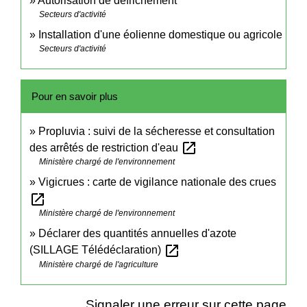
Autorisation de défrichement
Secteurs d'activité
Installation d'une éolienne domestique ou agricole
Secteurs d'activité
Pour en savoir plus
Propluvia : suivi de la sécheresse et consultation
open_in_new
des arrêtés de restriction d'eau
Ministère chargé de l'environnement
Vigicrues : carte de vigilance nationale des crues
open_in_new
Ministère chargé de l'environnement
Déclarer des quantités annuelles d'azote
open_in_new
(SILLAGE Télédéclaration)
Ministère chargé de l'agriculture
Signaler une erreur sur cette page