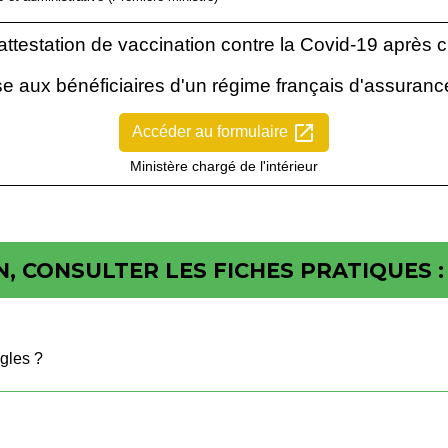
attestation de vaccination contre la Covid-19 après 
sse aux bénéficiaires d'un régime français d'assuranc
open_in_new
Accéder au formulaire
Ministère chargé de l'intérieur
, CONSULTER LES FICHES PRATIQUES :
ègles ?