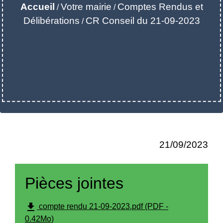
Accueil
Votre mairie
Comptes Rendus et
/
/
Délibérations
CR Conseil du 21-09-2023
/
21/09/2023
Pièces jointes
file_download
compte rendu 21-09-2023.pdf (PDF -
0.42Mo)