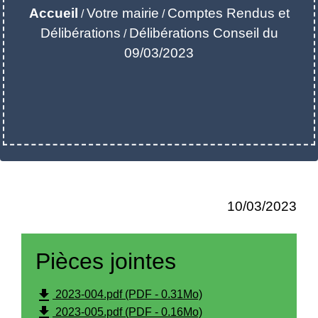
Accueil
Votre mairie
Comptes Rendus et
/
/
Délibérations
Délibérations Conseil du
/
09/03/2023
10/03/2023
Pièces jointes
file_download
2023-004.pdf (PDF - 0.31Mo)
file_download
2023-005.pdf (PDF - 0.16Mo)