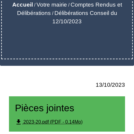
Accueil
Votre mairie
Comptes Rendus et
/
/
Délibérations
Délibérations Conseil du
/
12/10/2023
13/10/2023
Pièces jointes
file_download
2023-20.pdf (PDF - 0.14Mo)