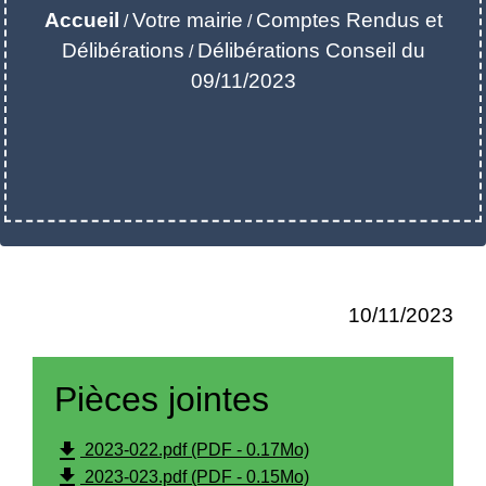
Accueil
Votre mairie
Comptes Rendus et
/
/
Délibérations
Délibérations Conseil du
/
09/11/2023
10/11/2023
Pièces jointes
file_download
2023-022.pdf (PDF - 0.17Mo)
file_download
2023-023.pdf (PDF - 0.15Mo)