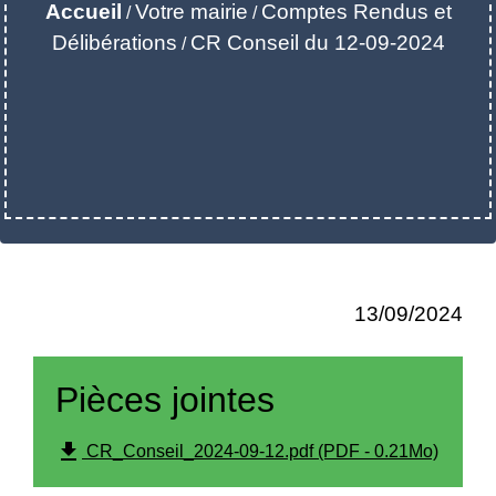
Accueil
Votre mairie
Comptes Rendus et
/
/
Délibérations
CR Conseil du 12-09-2024
/
13/09/2024
Pièces jointes
file_download
CR_Conseil_2024-09-12.pdf (PDF - 0.21Mo)