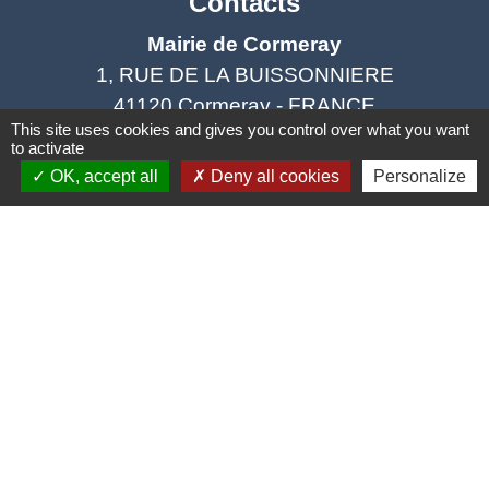
Contacts
Mairie de Cormeray
1, RUE DE LA BUISSONNIERE
41120 Cormeray - FRANCE
This site uses cookies and gives you control over what you want
+33 2 54 44 26 19
to activate
Contact par formulaire
OK, accept all
Deny all cookies
Personalize
Ouverture de la Mairie au Public :
Lundi, Mardi, Jeudi 14h00 à 18h00 / Vendredi
15h00 à 17h00
Samedi 10h00 à 12h00 / Fermée le mercredi