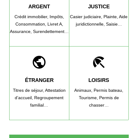
ARGENT
JUSTICE
Crédit immobilier,
Impôts,
Casier judiciaire,
Plainte,
Aide
Consommation,
Livret A,
juridictionnelle,
Saisie…
Assurance,
Surendettement…
public
beach_access
ÉTRANGER
LOISIRS
Titres de séjour,
Attestation
Animaux,
Permis bateau,
d’accueil,
Regroupement
Tourisme,
Permis de
familial…
chasser…