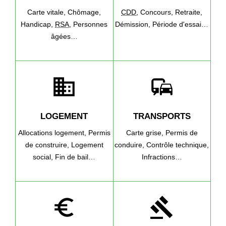
Carte vitale,
Chômage,
CDD
,
Concours,
Retraite,
Handicap,
RSA
,
Personnes
Démission,
Période d'essai…
âgées…
domain
commute
LOGEMENT
TRANSPORTS
Allocations logement,
Permis
Carte grise,
Permis de
de construire,
Logement
conduire,
Contrôle technique,
social,
Fin de bail…
Infractions…
euro_symbol
gavel