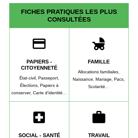
FICHES PRATIQUES LES PLUS
CONSULTÉES
credit_card
child_friendly
PAPIERS -
FAMILLE
CITOYENNETÉ
Allocations familiales,
État-civil,
Passeport,
Naissance,
Mariage,
Pacs,
Élections,
Papiers à
Scolarité…
conserver,
Carte d'identité…
local_hospital
work
SOCIAL - SANTÉ
TRAVAIL