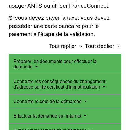
usager ANTS ou utiliser
FranceConnect
.
Si vous devez payer la taxe, vous devez
posséder une carte bancaire pour le
paiement à l'étape de la validation.
Tout replier
Tout déplier
keyboard_arrow_up
keyboard_arrow_down
Préparer les documents pour effectuer la
demande
Connaître les conséquences du changement
d'adresse sur le certificat d'immatriculation
Connaître le coût de la démarche
Effectuer la demande sur internet