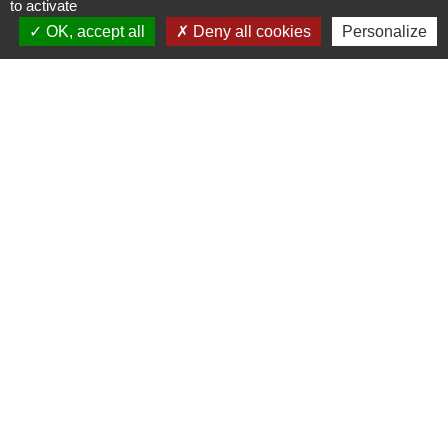
to activate
OK, accept all
Deny all cookies
Personalize
Contacts
Mairie de Cormeray
1, RUE DE LA BUISSONNIERE
41120 Cormeray - FRANCE
+33 2 54 44 26 19
Contact par formulaire
Ouverture de la Mairie au Public :
Lundi, Mardi, Jeudi 14h00 à 18h00 / Vendredi
15h00 à 17h00
Samedi 10h00 à 12h00 / Fermée le mercredi