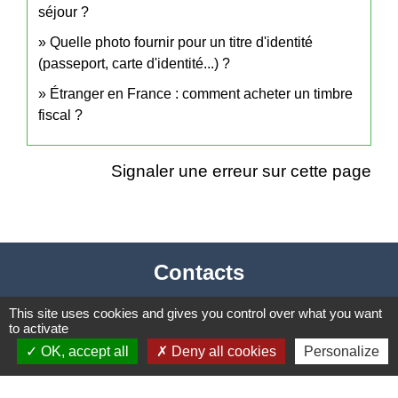
séjour ?
Quelle photo fournir pour un titre d'identité
(passeport, carte d'identité...) ?
Étranger en France : comment acheter un timbre
fiscal ?
Signaler une erreur sur cette page
Contacts
Mairie de Cormeray
This site uses cookies and gives you control over what you want
to activate
1, RUE DE LA BUISSONNIERE
OK, accept all
Deny all cookies
Personalize
41120 Cormeray - FRANCE
+33 2 54 44 26 19