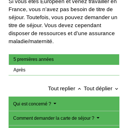
Si vous êtes Européen et venez travailler en
France, vous n'avez pas besoin de titre de
séjour. Toutefois, vous pouvez demander un
titre de séjour. Vous devez cependant
disposer de ressources et d'une assurance
maladie/maternité.
5 premières années
Après
Tout replier
Tout déplier
keyboard_arrow_up
keyboard_arrow_down
Qui est concerné ?
Comment demander la carte de séjour ?