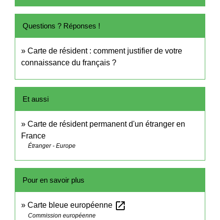
Questions ? Réponses !
Carte de résident : comment justifier de votre
connaissance du français ?
Et aussi
Carte de résident permanent d'un étranger en
France
Étranger - Europe
Pour en savoir plus
open_in_new
Carte bleue européenne
Commission européenne