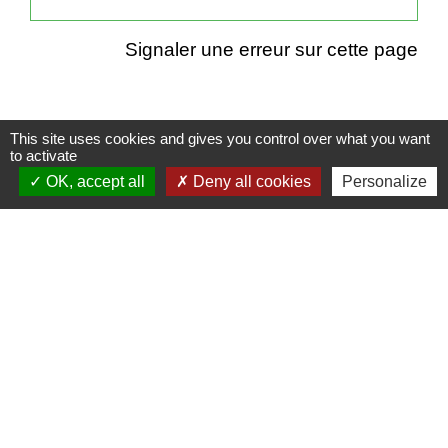
Signaler une erreur sur cette page
This site uses cookies and gives you control over what you want
to activate
Contacts
OK, accept all
Deny all cookies
Personalize
Mairie de Cormeray
1, RUE DE LA BUISSONNIERE
41120 Cormeray - FRANCE
+33 2 54 44 26 19
Contact par formulaire
Ouverture de la Mairie au Public :
Lundi, Mardi, Jeudi 14h00 à 18h00 / Vendredi
15h00 à 17h00