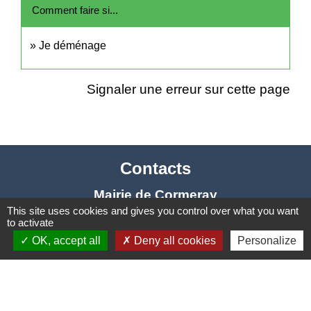
Comment faire si...
Je déménage
Signaler une erreur sur cette page
Contacts
Mairie de Cormeray
This site uses cookies and gives you control over what you want
1, RUE DE LA BUISSONNIERE
to activate
41120 Cormeray - FRANCE
OK, accept all
Deny all cookies
Personalize
+33 2 54 44 26 19
Contact par formulaire