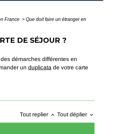
 en France
>
Que doit faire un étranger en
RTE DE SÉJOUR ?
r des démarches différentes en
demander un
duplicata
de votre carte
Tout replier
Tout déplier
keyboard_arrow_up
keyboard_arrow_down