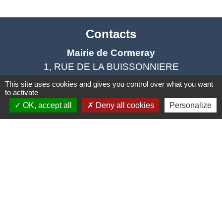
Contacts
Mairie de Cormeray
1, RUE DE LA BUISSONNIERE
41120 Cormeray - FRANCE
This site uses cookies and gives you control over what you want
to activate
+33 2 54 44 26 19
OK, accept all
Deny all cookies
Personalize
Contact par formulaire
Ouverture de la Mairie au Public :
Lundi, Mardi, Jeudi 14h00 à 18h00 / Vendredi
15h00 à 17h00
Samedi 10h00 à 12h00 / Fermée le mercredi