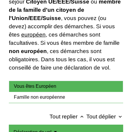
séjour
Citoyen UE/EEE/Suisse
ou
membre
de la famille d'un citoyen de
l'Union/EEE/Suisse
, vous pouvez (ou
devez) accomplir des démarches. Si vous
êtes
européen
, ces démarches sont
facultatives. Si vous êtes membre de famille
non européen
, ces démarches sont
obligatoires. Dans tous les cas, il vous est
conseillé de faire une déclaration de vol.
Vous êtes Européen
Famille non européenne
Tout replier
Tout déplier
keyboard_arrow_up
keyboard_arrow_down