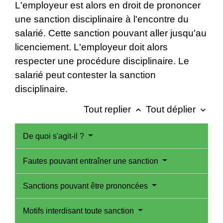
L'employeur est alors en droit de prononcer
une sanction disciplinaire à l'encontre du
salarié. Cette sanction pouvant aller jusqu'au
licenciement. L'employeur doit alors
respecter une procédure disciplinaire. Le
salarié peut contester la sanction
disciplinaire.
Tout replier
Tout déplier
keyboard_arrow_up
keyboard_arrow_down
De quoi s'agit-il ?
Fautes pouvant entraîner une sanction
Sanctions pouvant être prononcées
Motifs interdisant toute sanction