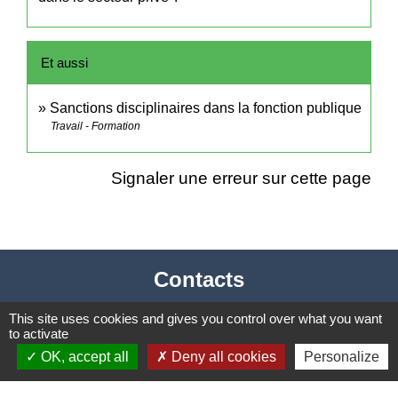
Et aussi
Sanctions disciplinaires dans la fonction publique
Travail - Formation
Signaler une erreur sur cette page
Contacts
Mairie de Cormeray
This site uses cookies and gives you control over what you want
to activate
1, RUE DE LA BUISSONNIERE
OK, accept all
Deny all cookies
Personalize
41120 Cormeray - FRANCE
+33 2 54 44 26 19