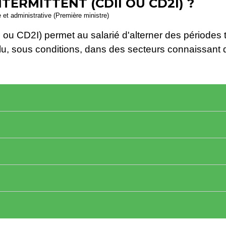
NTERMITTENT (CDII OU CD2I) ?
e et administrative (Première ministre)
DII ou CD2I) permet au salarié d'alterner des périodes
clu, sous conditions, dans des secteurs connaissant d'