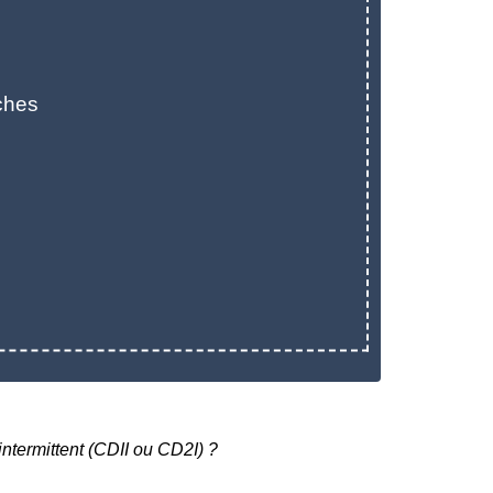
ches
intermittent (CDII ou CD2I) ?