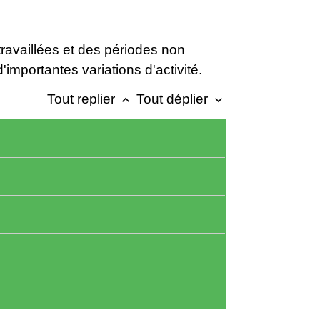
 travaillées et des périodes non
importantes variations d'activité.
Tout replier
Tout déplier
keyboard_arrow_up
keyboard_arrow_down