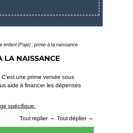
e enfant (Paje) : prime à la naissance
À LA NAISSANCE
 ? C'est une prime versée sous
vous aide à financer les dépenses
ge spécifique.
Tout replier
Tout déplier
keyboard_arrow_up
keyboard_arrow_down