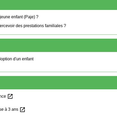
jeune enfant (Paje) ?
rcevoir des prestations familiales ?
doption d'un enfant
open_in_new
ance
open_in_new
se à 3 ans