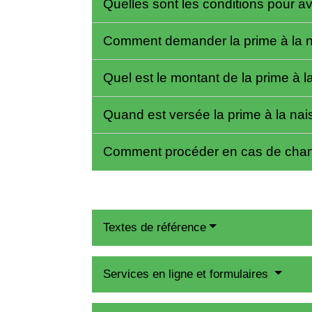
Quelles sont les conditions pour av
Comment demander la prime à la n
Quel est le montant de la prime à 
Quand est versée la prime à la na
Comment procéder en cas de chan
Textes de référence
Services en ligne et formulaires