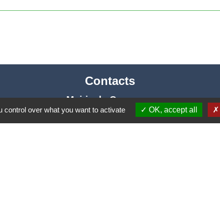
Contacts
Mairie de Cormeray
 control over what you want to activate
OK, accept all
1, RUE DE LA BUISSONNIERE
41120 Cormeray - FRANCE
+33 2 54 44 26 19
Contact par formulaire
Ouverture de la Mairie au Public :
i, Mardi, Jeudi 14h00 à 18h00 / Vendredi 15h00 à 
Samedi 10h00 à 12h00 / Fermée le mercredi