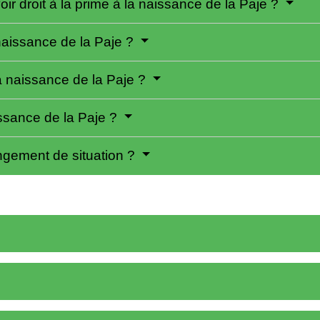
oir droit à la prime à la naissance de la Paje ?
aissance de la Paje ?
la naissance de la Paje ?
issance de la Paje ?
gement de situation ?