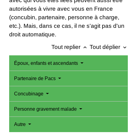
avec qui vous êtes liées peuvent aussi être
autorisées à vivre avec vous en France
(concubin, partenaire, personne à charge,
etc.). Mais, dans ce cas, il ne s'agit pas d'un
droit automatique.
Tout replier
Tout déplier
keyboard_arrow_up
keyboard_arrow_down
Époux, enfants et ascendants
Partenaire de Pacs
Concubinage
Personne gravement malade
Autre