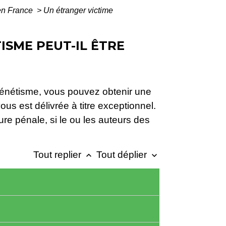
 en France
>
Un étranger victime
ISME PEUT-IL ÊTRE
oxénétisme, vous pouvez obtenir une
ous est délivrée à titre exceptionnel.
ure pénale, si le ou les auteurs des
Tout replier
Tout déplier
keyboard_arrow_up
keyboard_arrow_down