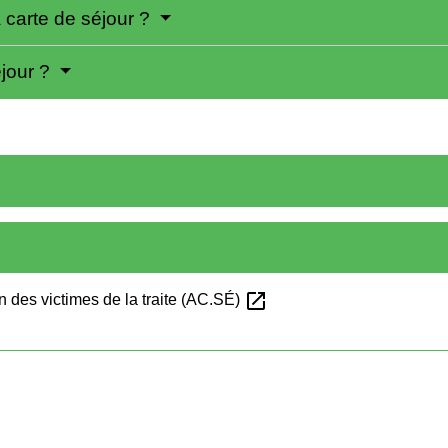
a carte de séjour ?
éjour ?
open_in_new
ion des victimes de la traite (AC.SÉ)