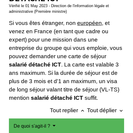
Vérifié le 01 May 2023 - Direction de l'information légale et
administrative (Première ministre)
Si vous êtes étranger, non
européen,
et
venez en France (en tant que cadre ou
expert) pour une mission dans une
entreprise du groupe qui vous emploie, vous
pouvez demander une carte de séjour
salarié détaché ICT
. La carte est valable 3
ans maximum. Si la durée de séjour est de
plus de 3 mois et d'1 an maximum, un visa
de long séjour valant titre de séjour (VL-TS)
mention
salarié détaché ICT
suffit.
Tout replier
Tout déplier
keyboard_arrow_up
keyboard_arrow_down
De quoi s'agit-il ?