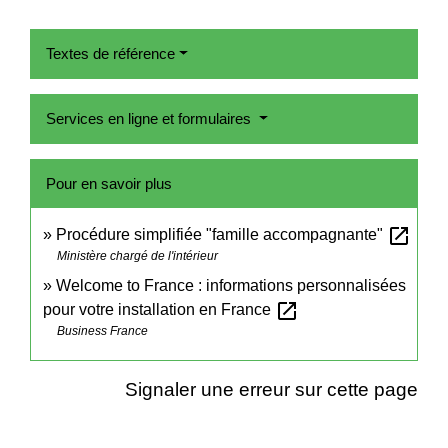
Textes de référence
Services en ligne et formulaires
Pour en savoir plus
open_in_new
Procédure simplifiée "famille accompagnante"
Ministère chargé de l'intérieur
Welcome to France : informations personnalisées
open_in_new
pour votre installation en France
Business France
Signaler une erreur sur cette page