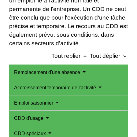
un emploi lié à l'activité normale et
permanente de l'entreprise. Un CDD ne peut
être conclu que pour l'exécution d'une tâche
précise et temporaire. Le recours au CDD est
également prévu, sous conditions, dans
certains secteurs d'activité.
Tout replier
Tout déplier
keyboard_arrow_up
keyboard_arrow_down
Remplacement d'une absence
Accroissement temporaire de l'activité
Emploi saisonnier
CDD d'usage
CDD spéciaux