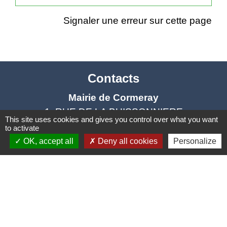
Signaler une erreur sur cette page
Contacts
Mairie de Cormeray
1, RUE DE LA BUISSONNIERE
This site uses cookies and gives you control over what you want
41120 Cormeray - FRANCE
to activate
+33 2 54 44 26 19
OK, accept all
Deny all cookies
Personalize
Contact par formulaire
Ouverture de la Mairie au Public :
Lundi, Mardi, Jeudi 14h00 à 18h00 / Vendredi
15h00 à 17h00