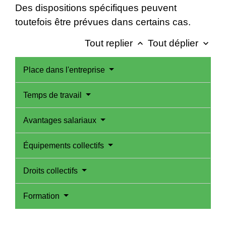
Des dispositions spécifiques peuvent
toutefois être prévues dans certains cas.
Tout replier
Tout déplier
keyboard_arrow_up
keyboard_arrow_down
Place dans l'entreprise
Temps de travail
Avantages salariaux
Équipements collectifs
Droits collectifs
Formation