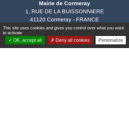
Mairie de Cormeray
1, RUE DE LA BUISSONNIERE
41120 Cormeray - FRANCE
+33 2 54 44 26 19
This site uses cookies and gives you control over what you want
to activate
Contact par formulaire
OK, accept all
Deny all cookies
Personalize
Ouverture de la Mairie au Public :
Lundi, Mardi, Jeudi 14h00 à 18h00 / Vendredi
15h00 à 17h00
Samedi 10h00 à 12h00 / Fermée le mercredi
Mentions légales
-
Politique de confidentialité
-