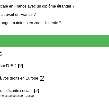
icale en France avec un diplôme étranger ?
 travail en France ?
ranger maintenu en zone d'attente ?
n_new
open_in_new
sur l'UE ?
open_in_new
 à vos droits en Europe
open_in_new
de sécurité sociale
 sécurité sociale (Cleiss)