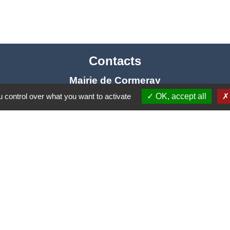
Contacts
Mairie de Cormeray
1, RUE DE LA BUISSONNIERE
 control over what you want to activate
OK, accept all
41120 Cormeray - FRANCE
+33 2 54 44 26 19
Contact par formulaire
Ouverture de la Mairie au Public :
i, Mardi, Jeudi 14h00 à 18h00 / Vendredi 15h00 à 
Samedi 10h00 à 12h00 / Fermée le mercredi