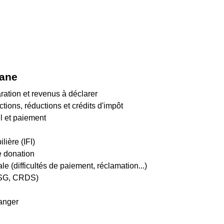
uane
aration et revenus à déclarer
ctions, réductions et crédits d'impôt
ul et paiement
lière (IFI)
e donation
ale (difficultés de paiement, réclamation...)
CSG, CRDS)
ranger