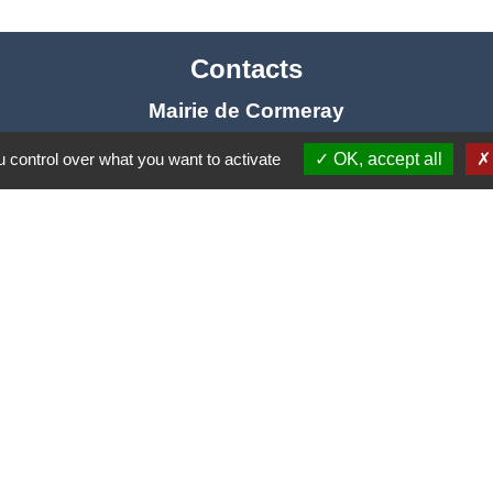
Contacts
Mairie de Cormeray
1, RUE DE LA BUISSONNIERE
 control over what you want to activate
OK, accept all
41120 Cormeray - FRANCE
+33 2 54 44 26 19
Contact par formulaire
Ouverture de la Mairie au Public :
i, Mardi, Jeudi 14h00 à 18h00 / Vendredi 15h00 à 
Samedi 10h00 à 12h00 / Fermée le mercredi