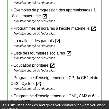
Ministère chargé de l'éducation
Exemples de progression des apprentissages à
open_in_new
l'école maternelle
Ministère chargé de l'éducation
open_in_new
Programmes et horaires à l'école maternelle
Ministère chargé de l'éducation
open_in_new
La mallette des parents
Ministère chargé de l'éducation
open_in_new
Liste des fournitures scolaires
Ministère chargé de l'éducation
open_in_new
Éducation prioritaire
Ministère chargé de l'éducation
Programme d'enseignement du CP, du CE1 et du
open_in_new
CE2 - Cycle 2
Ministère chargé de l'éducation
Programme d'enseignement de CM1, CM2 et 6e -
open_in_new
Cycle 3
This site uses cookies and gives you control over what you want
Ministère chargé de l'éducation