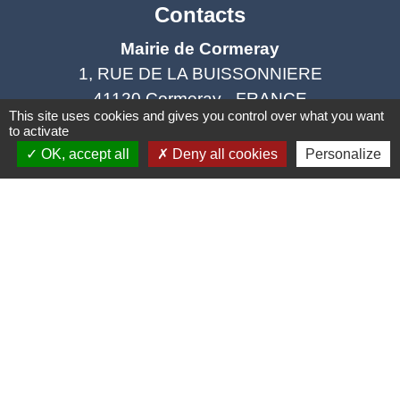
Contacts
Mairie de Cormeray
1, RUE DE LA BUISSONNIERE
41120 Cormeray - FRANCE
This site uses cookies and gives you control over what you want
+33 2 54 44 26 19
to activate
Contact par formulaire
OK, accept all
Deny all cookies
Personalize
Ouverture de la Mairie au Public :
Lundi, Mardi, Jeudi 14h00 à 18h00 / Vendredi
15h00 à 17h00
Samedi 10h00 à 12h00 / Fermée le mercredi