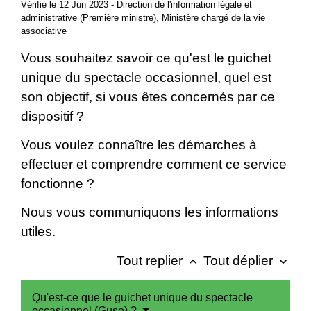
Vérifié le 12 Jun 2023 - Direction de l'information légale et
administrative (Première ministre), Ministère chargé de la vie
associative
Vous souhaitez savoir ce qu'est le guichet
unique du spectacle occasionnel, quel est
son objectif, si vous êtes concernés par ce
dispositif ?
Vous voulez connaître les démarches à
effectuer et comprendre comment ce service
fonctionne ?
Nous vous communiquons les informations
utiles.
Tout replier
Tout déplier
keyboard_arrow_up
keyboard_arrow_down
Qu'est-ce que le guichet unique du spectacle
occasionnel (Guso) ?