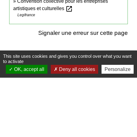
Convention collective pour les entreprises
open_in_new
artistiques et culturelles
Legifrance
Signaler une erreur sur cette page
This site uses cookies and gives you control over what you want
to activate
Contacts
OK, accept all
Deny all cookies
Personalize
Mairie de Cormeray
1, RUE DE LA BUISSONNIERE
41120 Cormeray - FRANCE
+33 2 54 44 26 19
Contact par formulaire
Ouverture de la Mairie au Public :