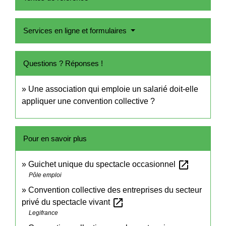
Services en ligne et formulaires
Questions ? Réponses !
Une association qui emploie un salarié doit-elle
appliquer une convention collective ?
Pour en savoir plus
open_in_new
Guichet unique du spectacle occasionnel
Pôle emploi
Convention collective des entreprises du secteur
open_in_new
privé du spectacle vivant
Legifrance