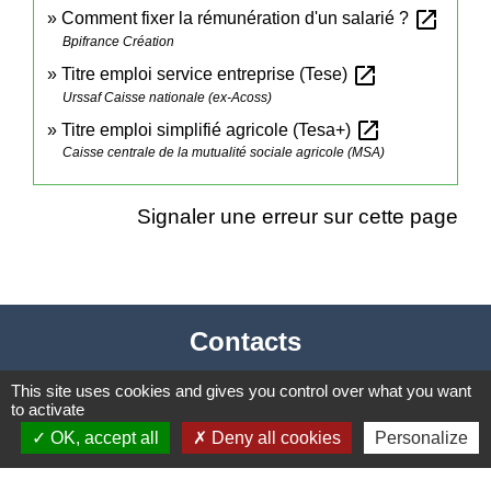
open_in_new
Comment fixer la rémunération d'un salarié ?
Bpifrance Création
open_in_new
Titre emploi service entreprise (Tese)
Urssaf Caisse nationale (ex-Acoss)
open_in_new
Titre emploi simplifié agricole (Tesa+)
Caisse centrale de la mutualité sociale agricole (MSA)
Signaler une erreur sur cette page
Contacts
Mairie de Cormeray
This site uses cookies and gives you control over what you want
to activate
1, RUE DE LA BUISSONNIERE
OK, accept all
Deny all cookies
Personalize
41120 Cormeray - FRANCE
+33 2 54 44 26 19