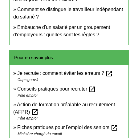
Comment se distingue le travailleur indépendant
du salarié ?
Embauche d'un salarié par un groupement
d'employeurs : quelles sont les règles ?
Pour en savoir plus
open_in_new
Je recrute : comment éviter les erreurs ?
Oups.gouv.fr
open_in_new
Conseils pratiques pour recruter
Pôle emploi
Action de formation préalable au recrutement
open_in_new
(AFPR)
Pôle emploi
open_in_new
Fiches pratiques pour l'emploi des seniors
Ministère chargé du travail