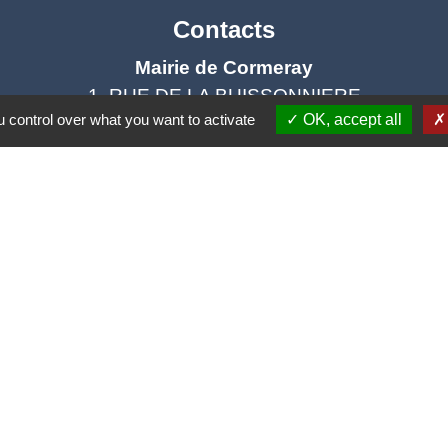
Contacts
Mairie de Cormeray
1, RUE DE LA BUISSONNIERE
 control over what you want to activate
OK, accept all
41120 Cormeray - FRANCE
+33 2 54 44 26 19
Contact par formulaire
Ouverture de la Mairie au Public :
i, Mardi, Jeudi 14h00 à 18h00 / Vendredi 15h00 à 
Samedi 10h00 à 12h00 / Fermée le mercredi