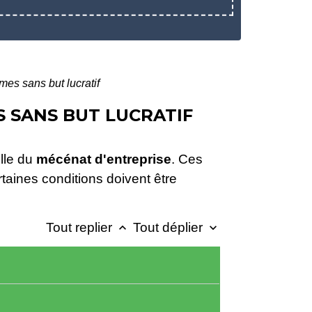
mes sans but lucratif
S SANS BUT LUCRATIF
elle du
mécénat d'entreprise
. Ces
rtaines conditions doivent être
Tout replier
Tout déplier
keyboard_arrow_up
keyboard_arrow_down