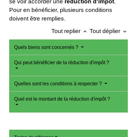
se voir accorder une
réduction d'impôt
.
Pour en bénéficier, plusieurs conditions
doivent être remplies.
Tout replier
Tout déplier
keyboard_arrow_up
keyboard_arrow_down
Quels biens sont concernés ?
Qui peut bénéficier de la réduction d'impôt ?
Quelles sont les conditions à respecter ?
Quel est le montant de la réduction d'impôt ?