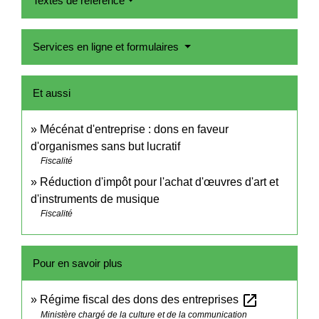
Textes de référence
Services en ligne et formulaires
Et aussi
Mécénat d'entreprise : dons en faveur
d'organismes sans but lucratif
Fiscalité
Réduction d'impôt pour l'achat d'œuvres d'art et
d'instruments de musique
Fiscalité
Pour en savoir plus
open_in_new
Régime fiscal des dons des entreprises
Ministère chargé de la culture et de la communication