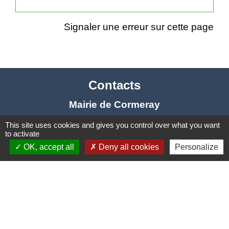
Signaler une erreur sur cette page
Contacts
Mairie de Cormeray
1, RUE DE LA BUISSONNIERE
This site uses cookies and gives you control over what you want
41120 Cormeray - FRANCE
to activate
+33 2 54 44 26 19
OK, accept all
Deny all cookies
Personalize
Contact par formulaire
Ouverture de la Mairie au Public :
Lundi, Mardi, Jeudi 14h00 à 18h00 / Vendredi
15h00 à 17h00