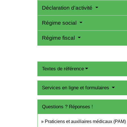
Déclaration d'activité
Régime social
Régime fiscal
Textes de référence
Services en ligne et formulaires
Questions ? Réponses !
Praticiens et auxiliaires médicaux (PAM) :