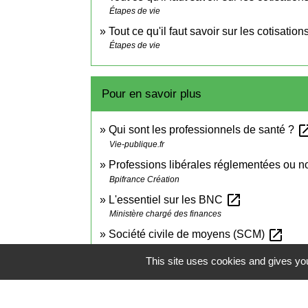
Étapes de vie
Tout ce qu'il faut savoir sur les cotisati
Étapes de vie
Pour en savoir plus
open_in
Qui sont les professionnels de santé ?
Vie-publique.fr
Professions libérales réglementées ou 
Bpifrance Création
open_in_new
L'essentiel sur les BNC
Ministère chargé des finances
open_in_new
Société civile de moyens (SCM)
Bpifrance Création
This site uses cookies and gives you
open_in_new
Société civile professionnelle (SCP)
Bpifrance Création
open_in_new
Société d'exercice libéral (SEL)