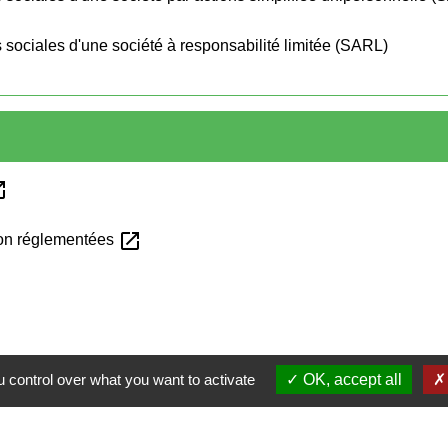
ons sociales d'une société à responsabilité limitée (SARL)
_new
open_in_new
non réglementées
 control over what you want to activate
OK, accept all