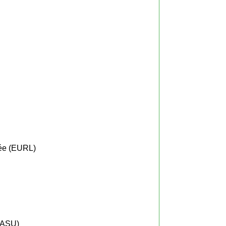
itée (EURL)
(SASU)