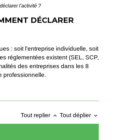
éclarer l'activité ?
COMMENT DÉCLARER
 : soit l'entreprise individuelle, soit
rales réglementées existent (SEL, SCP,
rmalités des entreprises dans les 8
e professionnelle.
Tout replier
Tout déplier
keyboard_arrow_up
keyboard_arrow_down