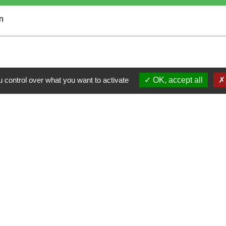
on
 control over what you want to activate
OK, accept all
Contacts
Mairie de Cormeray
1, RUE DE LA BUISSONNIERE
41120 Cormeray - FRANCE
+33 2 54 44 26 19
Contact par formulaire
Ouverture de la Mairie au Public :