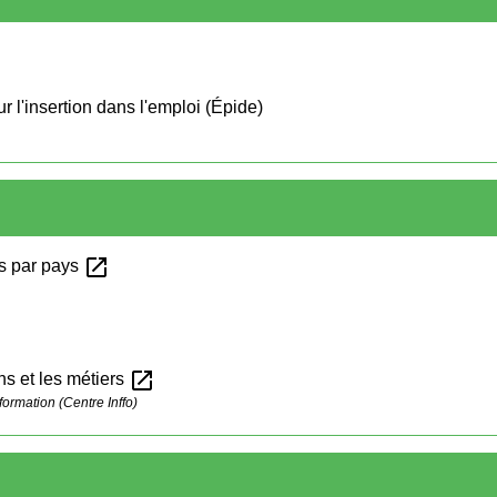
 l'insertion dans l'emploi (Épide)
open_in_new
ns par pays
open_in_new
ons et les métiers
formation (Centre Inffo)