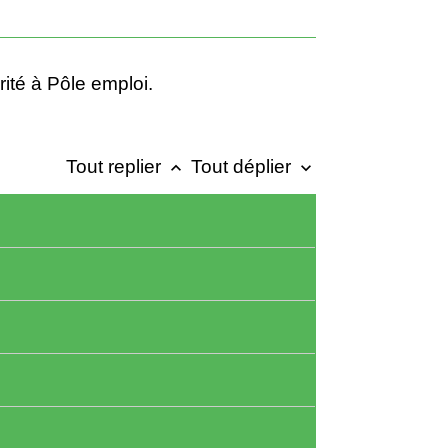
rité à Pôle emploi.
Tout replier
Tout déplier
keyboard_arrow_up
keyboard_arrow_down