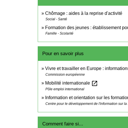
Chômage : aides à la reprise d'activité
Social - Santé
Formation des jeunes : établissement pour
Famille - Scolarité
Pour en savoir plus
Vivre et travailler en Europe : informatio
Commission européenne
open_in_new
Mobilité internationale
Pôle emploi international
Information et orientation sur les formati
Centre pour le développement de l'information sur la 
Comment faire si...